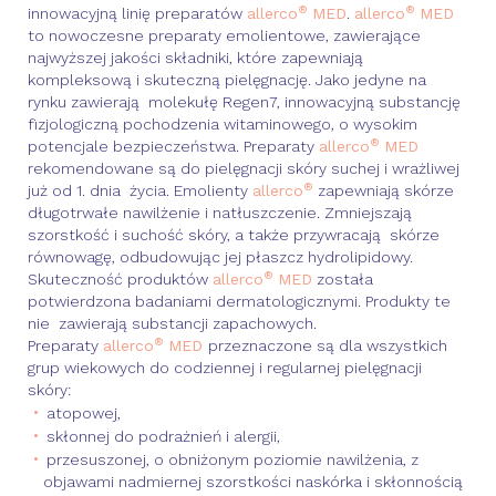
®
®
innowacyjną linię preparatów
allerco
MED
.
allerco
MED
to nowoczesne preparaty emolientowe, zawierające
najwyższej jakości składniki, które zapewniają
kompleksową i skuteczną pielęgnację. Jako jedyne na
rynku zawierają molekułę Regen7, innowacyjną substancję
fizjologiczną pochodzenia witaminowego, o wysokim
®
potencjale bezpieczeństwa. Preparaty
allerco
MED
rekomendowane są do pielęgnacji skóry suchej i wrażliwej
®
już od 1. dnia życia. Emolienty
allerco
zapewniają skórze
długotrwałe nawilżenie i natłuszczenie. Zmniejszają
szorstkość i suchość skóry, a także przywracają skórze
równowagę, odbudowując jej płaszcz hydrolipidowy.
®
Skuteczność produktów
allerco
MED
została
potwierdzona badaniami dermatologicznymi. Produkty te
nie zawierają substancji zapachowych.
®
Preparaty
allerco
MED
przeznaczone są dla wszystkich
grup wiekowych do codziennej i regularnej pielęgnacji
skóry:
atopowej,
skłonnej do podrażnień i alergii,
przesuszonej, o obniżonym poziomie nawilżenia, z
objawami nadmiernej szorstkości naskórka i skłonnością