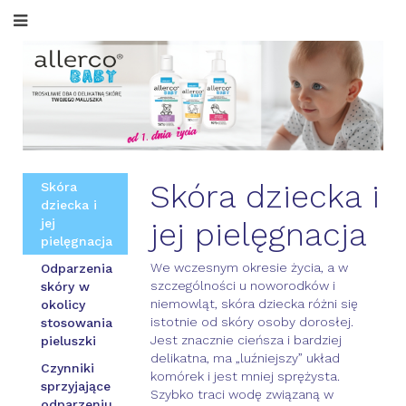
Skóra dziecka i
Skóra
dziecka i
jej
jej pielęgnacja
pielęgnacja
We wczesnym okresie życia, a w
Odparzenia
szczególności u noworodków i
skóry w
niemowląt, skóra dziecka różni się
okolicy
istotnie od skóry osoby dorosłej.
stosowania
Jest znacznie cieńsza i bardziej
pieluszki
delikatna, ma „luźniejszy” układ
Czynniki
komórek i jest mniej sprężysta.
sprzyjające
Szybko traci wodę związaną w
odparzeniu