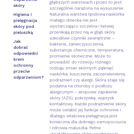
głębszych warstwach i przez to jest
skóry
szczególnie narażona na wysuszenie.
Naturalna warstwa lipidowa naskórka
Higiena i
małego dziecka nie jest
pielęgnacja
wystarczająco szczelna i łatwiej
skóry pod
przenikają przez nią w głąb skóry
pieluszką
szkodliwe czynniki zewnętrzne –
Jak
bakterie, zanieczyszczenia,
dobrać
substancje chemiczne, temperatura,
odpowiedni
promienie słoneczne. Może to
krem
prowadzić do rozwoju różnego
ochronny
rodzaju zmian skórnych: pęknięć
przeciw
naskórka, łuszczenia, zaczerwienienia,
odparzeniom?
podrażnień czy alergii. Skóra staje się
podatna na choroby o podłożu
alergicznym – atopowe zapalenie
skóry (AZS), pokrzywkę, wyprysk
kontaktowy. Każde podrażnienie skóry
może osłabić jej funkcje ochronne i
dlatego właściwa pielęgnacja jest
konieczna dla dobrego samopoczucia
i zdrowia maluszka. Pełne
ukształtowanie skóry spełniającej